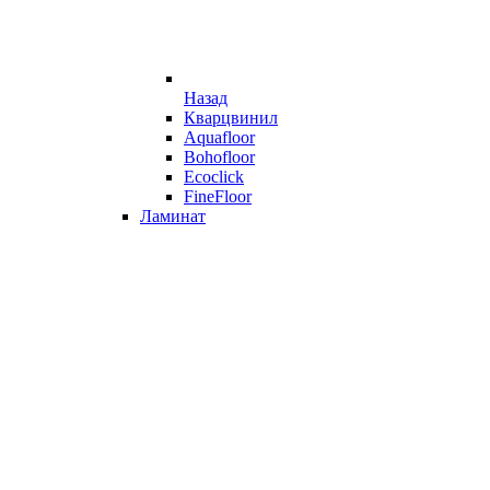
Назад
Кварцвинил
Aquafloor
Bohofloor
Ecoclick
FineFloor
Ламинат