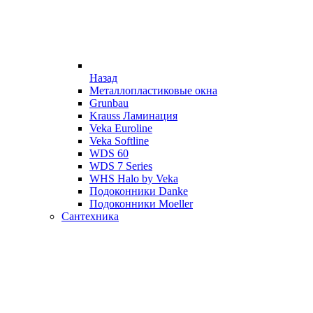
Назад
Металлопластиковые окна
Grunbau
Krauss Ламинация
Veka Euroline
Veka Softline
WDS 60
WDS 7 Series
WHS Halo by Veka
Подоконники Danke
Подоконники Moeller
Сантехника