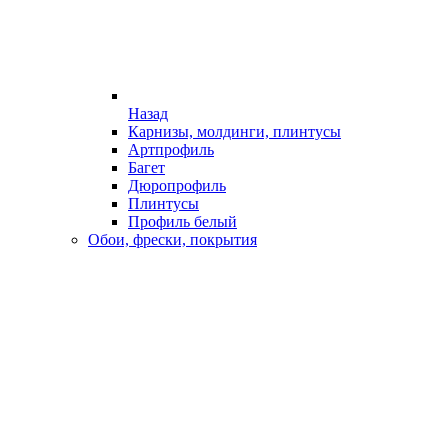
Назад
Карнизы, молдинги, плинтусы
Артпрофиль
Багет
Дюропрофиль
Плинтусы
Профиль белый
Обои, фрески, покрытия